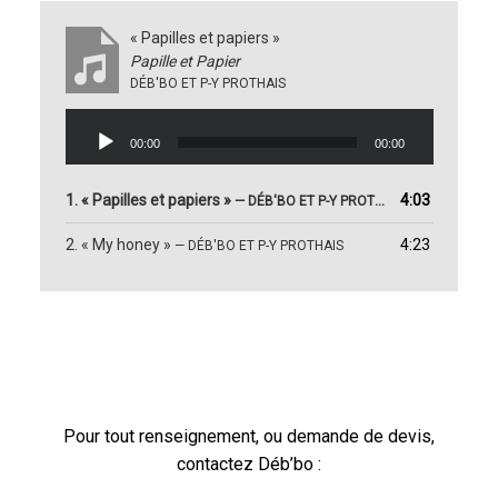
« Papilles et papiers »
Papille et Papier
DÉB'BO ET P-Y PROTHAIS
Lecteur
audio
00:00
00:00
1.
« Papilles et papiers »
4:03
— DÉB'BO ET P-Y PROTHAIS
2.
« My honey »
4:23
— DÉB'BO ET P-Y PROTHAIS
Pour tout renseignement, ou demande de devis,
contactez Déb’bo :