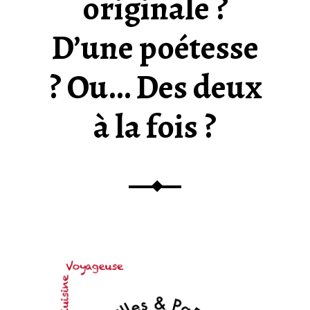
originale ?
E
&
D’une poétesse
P
O
? Ou… Des deux
É
S
à la fois ?
I
E
G
O
U
R
M
A
N
D
E