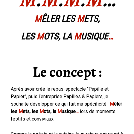
M
ÊLER LES
M
ETS,
LES
M
OTS, LA
M
USIQUE
…
Le concept :
Après avoir créé le repas-spectacle “Papille et
Papier”, puis l’entreprise Papilles & Papiers, je
souhaite développer ce qui fait ma spécificité :
M
êler
les
M
ets, les
M
ots, la
M
usique
…
lors de moments
festifs et conviviaux.