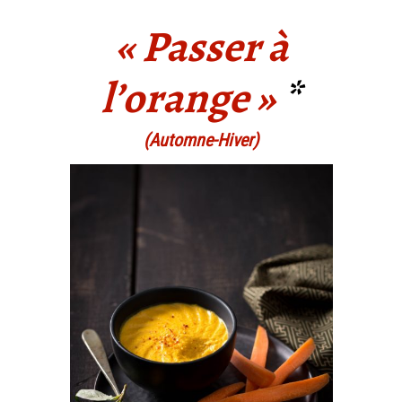
« Passer à
l’orange »
*
(Automne-Hiver)