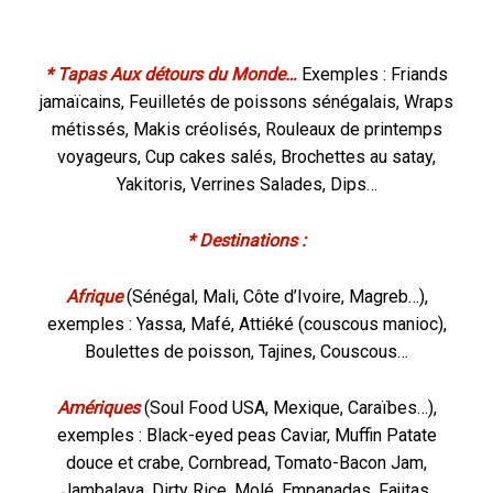
* Tapas Aux détours du Monde…
Exemples :
Friands
jamaïcains, Feuilletés de poissons sénégalais, Wraps
métissés, Makis créolisés, Rouleaux de printemps
voyageurs, Cup cakes salés, Brochettes au satay,
Yakitoris, Verrines Salades, Dips…
* Destinations :
Afrique
(Sénégal, Mali, Côte d’Ivoire, Magreb…),
exemples : Yassa, Mafé, Attiéké (couscous manioc),
Boulettes de poisson, Tajines, Couscous…
Amériques
(Soul Food USA, Mexique, Caraïbes…),
exemples : Black-eyed peas Caviar, Muffin Patate
douce et crabe, Cornbread, Tomato-Bacon Jam,
Jambalaya, Dirty Rice, Molé, Empanadas, Fajitas,