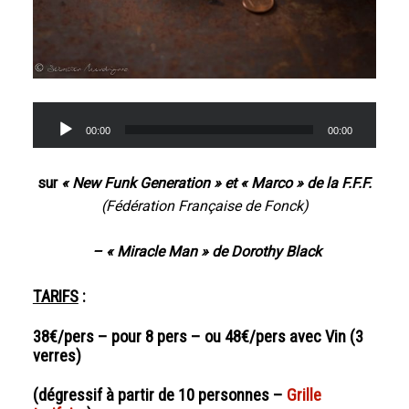
Lecteur
00:00
00:00
audio
sur
« New Funk Generation » et « Marco » de la F.F.F.
(Fédération Française de Fonck)
–
« Miracle Man » de Dorothy Black
TARIFS
:
38€/pers – pour 8 pers –
ou
48€/pers avec Vin
(3
verres)
(dégressif à partir de 10 personnes –
Grille