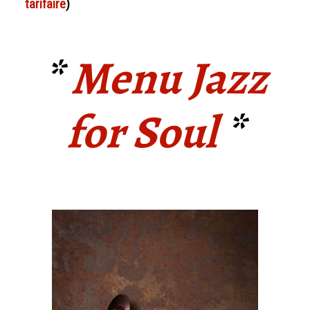
tarifaire
)
*
Menu Jazz
for Soul
*