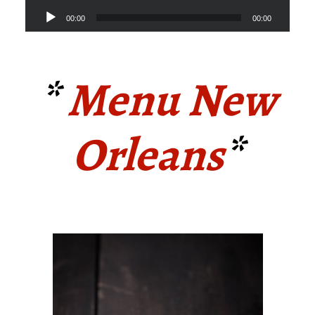
Lecteur
00:00
00:00
audio
*
Menu New
Orleans
*