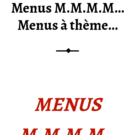
Menus M.M.M.M…
E
&
Menus à thème…
P
O
É
S
I
E
G
O
U
R
MENUS
M
A
N
D
M
.
M
.
M
.
M
…
E